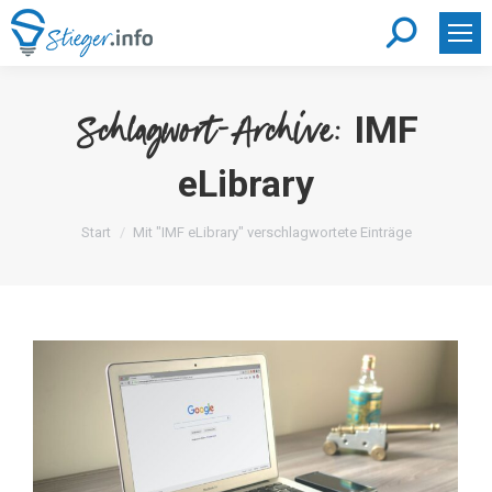
Search:
IMF
Schlagwort-Archive:
eLibrary
Sie befinden sich hier:
Start
Mit "IMF eLibrary" verschlagwortete Einträge