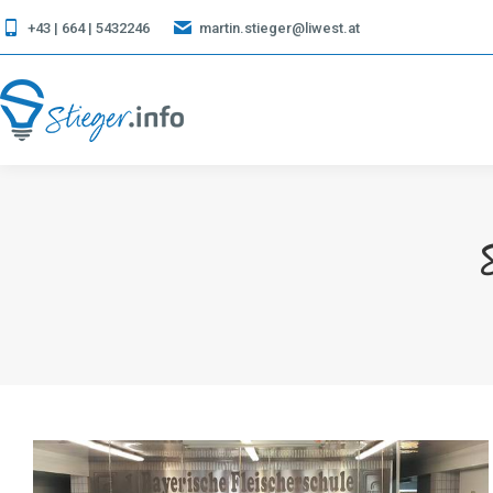
+43 | 664 | 5432246
martin.stieger@liwest.at
S