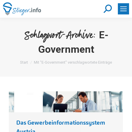
Search:
E-
Schlagwort-Archive:
Government
Sie befinden sich hier:
Start
Mit "E-Government" verschlagwortete Einträge
Das Gewerbeinformationssystem
Austria