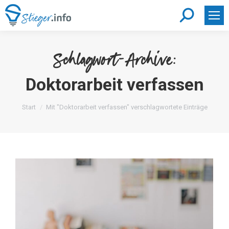
Search:
Schlagwort-Archive:
Doktorarbeit verfassen
Sie befinden sich hier:
Start
Mit "Doktorarbeit verfassen" verschlagwortete Einträge