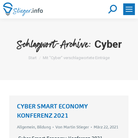
Search:
Cyber
Schlagwort-Archive:
Sie befinden sich hier:
Start
Mit "Cyber" verschlagwortete Einträge
CYBER SMART ECONOMY
KONFERENZ 2021
Allgemein
,
Bildung
Von
Martin Stieger
März 22, 2021