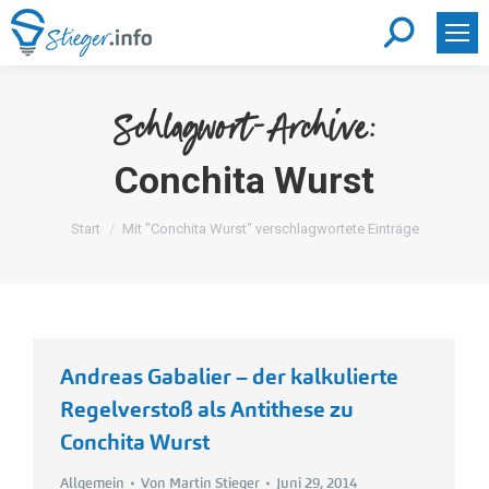
Search:
Schlagwort-Archive:
Conchita Wurst
Sie befinden sich hier:
Start
Mit "Conchita Wurst" verschlagwortete Einträge
Andreas Gabalier – der kalkulierte
Regelverstoß als Antithese zu
Conchita Wurst
Allgemein
Von
Martin Stieger
Juni 29, 2014