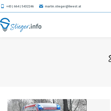
+43 | 664 | 5432246
martin.stieger@liwest.at