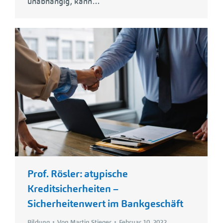
unabhängig, kann…
Prof. Rösler: atypische
Kreditsicherheiten –
Sicherheitenwert im Bankgeschäft
Bildung
Von
Martin Stieger
Februar 10, 2022