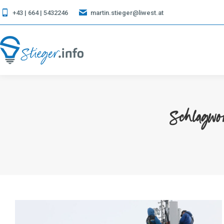
+43 | 664 | 5432246
martin.stieger@liwest.at
Schlagwo