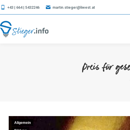
+43 | 664 | 5432246
martin.stieger@liwest.at
Preis für ges
Allgemein