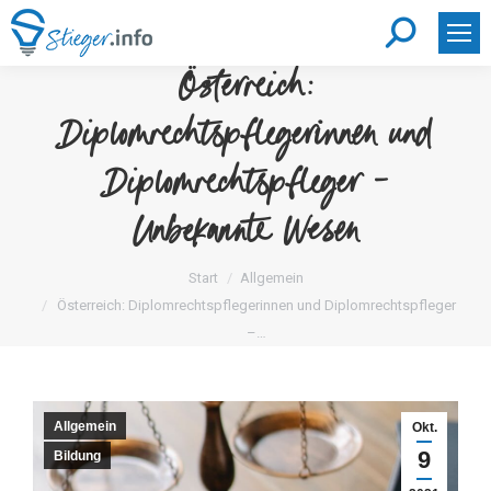
Search:
Österreich:
Diplomrechtspflegerinnen und
Diplomrechtspfleger –
Unbekannte Wesen
Sie befinden sich hier:
Start
Allgemein
Österreich: Diplomrechtspflegerinnen und Diplomrechtspfleger
–…
Allgemein
Okt.
9
Bildung