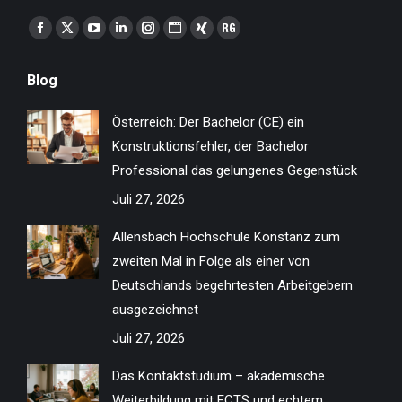
Finden Sie uns auf:
Facebook
X
YouTube
Linkedin
Instagram
Website
XING
ResearchGate
page
page
page
page
page
page
page
page
Blog
opens
opens
opens
opens
opens
opens
opens
opens
in
in
in
in
in
in
in
in
Österreich: Der Bachelor (CE) ein
new
new
new
new
new
new
new
new
Konstruktionsfehler, der Bachelor
window
window
window
window
window
window
window
window
Professional das gelungenes Gegenstück
Juli 27, 2026
Allensbach Hochschule Konstanz zum
zweiten Mal in Folge als einer von
Deutschlands begehrtesten Arbeitgebern
ausgezeichnet
Juli 27, 2026
Das Kontaktstudium – akademische
Weiterbildung mit ECTS und echtem