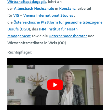
Wirtschaftspädagogik
, lehrt an
der
Allensbach
Hochschule
in
Konstanz
, arbeitet
für
VIS
–
Vienna International Studies
,
die
Österreichische Plattform für gesundheitsbezogene
Berufe
(
OGB
), das
IHM Institut für Heath
Management
sowie als
Unternehmensberater
und
Wirtschaftsmediator in Wels (OÖ).
Rechtspfleger: