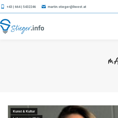
+43 | 664 | 5432246
martin.stieger@liwest.at
mAR
Kunst & Kultur