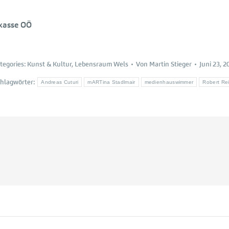
rkasse OÖ
tegories:
Kunst & Kultur
,
Lebensraum Wels
Von
Martin Stieger
Juni 23, 2
chlagwörter:
Andreas Cuturi
mARTina Stadlmair
medienhauswimmer
Robert Rei