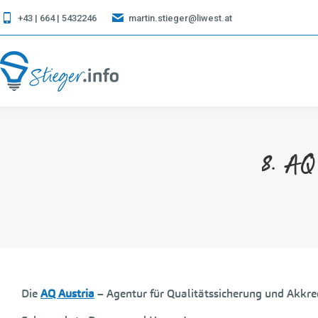
+43 | 664 | 5432246
martin.stieger@liwest.at
8. AQ 
Die
AQ Austria
– Agentur für Qualitätssicherung und Akkred