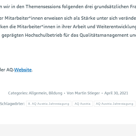
 wir in den Themensessions folgenden drei grundsätzlichen Fr
 Mitarbeiter*innen erweisen sich als Stärke unter sich verä
en die Mitarbeiter*innen in ihrer Arbeit und Weiterentwicklun
 geprägten Hochschulbetrieb für das Qualitätsmanagement und
der AQ-
Website
.
Categories:
Allgemein
,
Bildung
Von
Martin Stieger
April 30, 2021
Schlagwörter:
8. AQ Austria Jahrestagung
AQ Austria
AQ Austria Jahrestagung