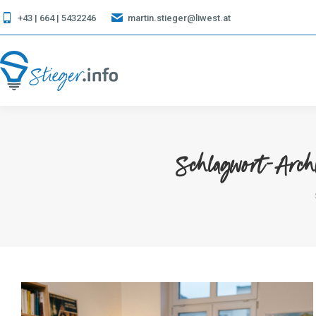
+43 | 664 | 5432246
martin.stieger@liwest.at
Schlagwort-Arch