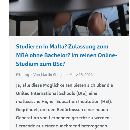
Studieren in Malta? Zulassung zum
MBA ohne Bachelor? Im reinen Online-
Studium zum BSc?
Bildung
Von
Martin Stieger
März 15, 2024
Ja, alle diese Möglichkeiten bieten sich über die
United International Schools (UIS), eine
maltesische Higher Education Institution (HEI).
Gegründet, um den Bedürfnissen einer neuen
Generation von Lernenden gerecht zu werden:
Lernende aus einer zunehmend heterogenen