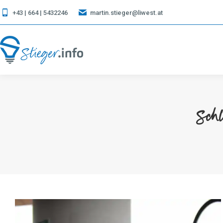
+43 | 664 | 5432246
martin.stieger@liwest.at
Schl