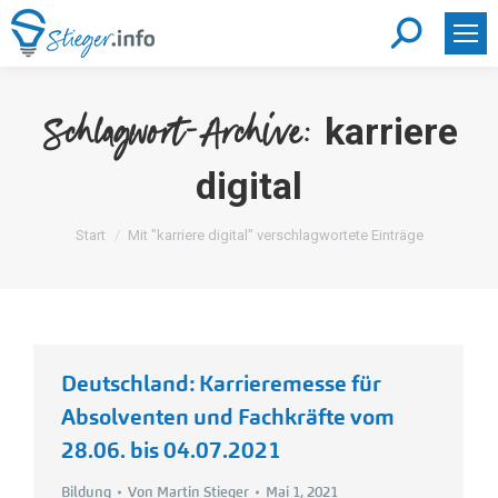
Search:
karriere
Schlagwort-Archive:
digital
Sie befinden sich hier:
Start
Mit "karriere digital" verschlagwortete Einträge
Deutschland: Karrieremesse für
Absolventen und Fachkräfte vom
28.06. bis 04.07.2021
Bildung
Von
Martin Stieger
Mai 1, 2021