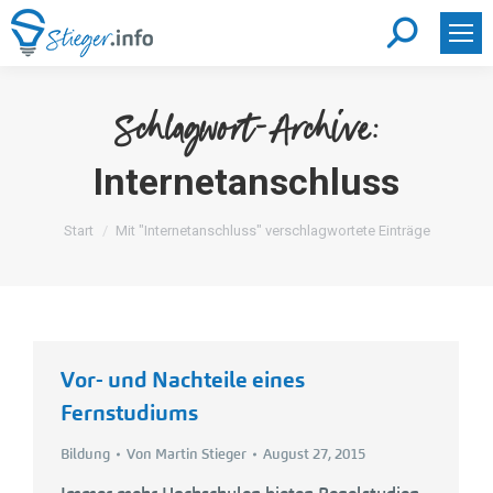
Search:
Schlagwort-Archive:
Internetanschluss
Sie befinden sich hier:
Start
Mit "Internetanschluss" verschlagwortete Einträge
Vor- und Nachteile eines
Fernstudiums
Bildung
Von
Martin Stieger
August 27, 2015