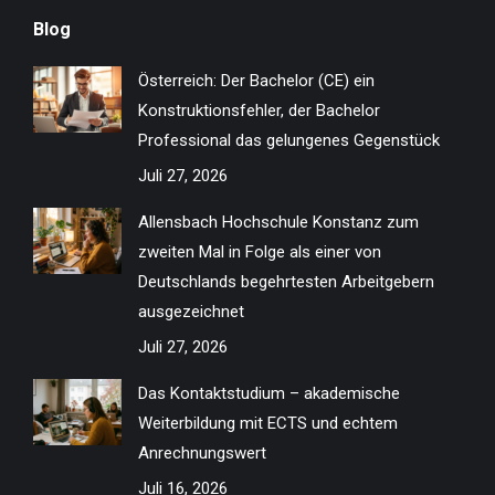
page
page
page
page
page
page
page
page
Blog
opens
opens
opens
opens
opens
opens
opens
opens
in
in
in
in
in
in
in
in
Österreich: Der Bachelor (CE) ein
new
new
new
new
new
new
new
new
Konstruktionsfehler, der Bachelor
window
window
window
window
window
window
window
window
Professional das gelungenes Gegenstück
Juli 27, 2026
Allensbach Hochschule Konstanz zum
zweiten Mal in Folge als einer von
Deutschlands begehrtesten Arbeitgebern
ausgezeichnet
Juli 27, 2026
Das Kontaktstudium – akademische
Weiterbildung mit ECTS und echtem
Anrechnungswert
Juli 16, 2026