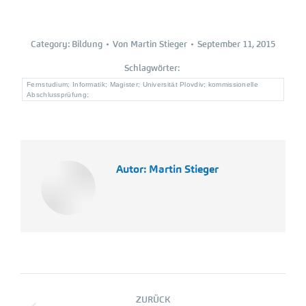
Category:
Bildung
Von
Martin Stieger
September 11, 2015
Schlagwörter:
Fernstudium; Informatik; Magister; Universität Plovdiv; kommissionelle
Abschlussprüfung;
Autor:
Martin Stieger
Kommentarnavigation
ZURÜCK