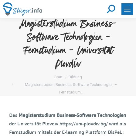
Search:
Magisterstudium Business-
Software Technologien –
Fernstudium – Universität
Plovdiv
Sie befinden sich hier:
Start
Bildung
Magisterstudium Business-Software Technologien –
Fernstudium…
Das
Magisterstudium Business-Software Technologien
der Universität Plovdiv https://uni-plovdiv.bg/ wird als
Fernstudium mittels der E-learning Plattform DisPeL: