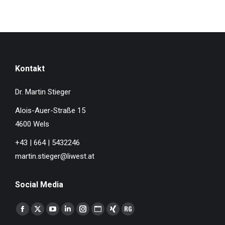
Kontakt
Dr. Martin Stieger
Alois-Auer-Straße 15
4600 Wels
+43 | 664 | 5432246
martin.stieger@liwest.at
Social Media
Finden Sie uns auf:
Facebook
X
YouTube
Linkedin
Instagram
Website
XING
ResearchGate